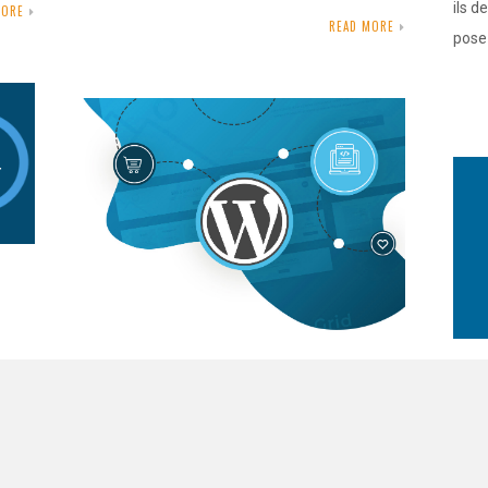
ils d
MORE
READ MORE
pose
Com
Qu’est-ce que WordPress?
P qui
Wor
. Ils
SEPTEMBER 30, 2020
ess
SE
Vous êtes-vous déjà demandé ce qu’est